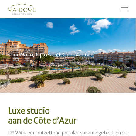
Skip
Menu
to
Close
main
Menu
content
Studio Marina, de parel aan de Côte d’Azur (Var)
Luxe studio
aan de Côte d’Azur
De Var
is een ontzettend populair vakantiegebied. En dit