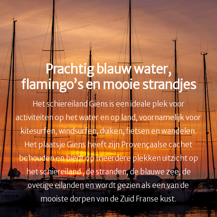
Prachtig blauw water,
flamingo’s en mooie strandjes
Het schiereiland Giens is een ideale plek voor
activiteiten op het water en op land, voornamelijk voor
kitesurfen, windsurfen, duiken, fietsen en wandelen.
Het plaatsje Giens heeft zijn Provençaalse cachet
behouden en biedt op meerdere plekken uitzicht op
het schiereiland , de stranden, de blauwe zee, de
overige eilanden en wordt gezien als een van de
mooiste dorpen van de Zuid Franse kust.