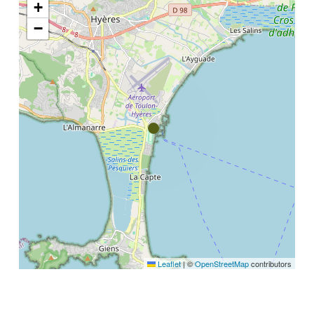
+
−
Leaflet
|
©
OpenStreetMap
contributors