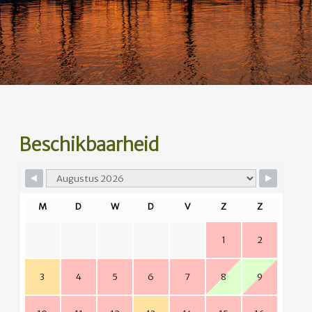
Beschikbaarheid
M
D
W
D
V
Z
Z
1
2
3
4
5
6
7
8
9